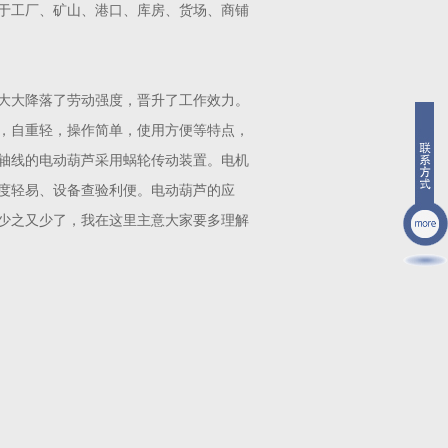
合于工厂、矿山、港口、库房、货场、商铺
，大大降落了劳动强度，晋升了工作效力。
，自重轻，操作简单，使用方便等特点，
轴线的电动葫芦采用蜗轮传动装置。电机
度轻易、设备查验利便。电动葫芦的应
少之又少了，我在这里主意大家要多理解