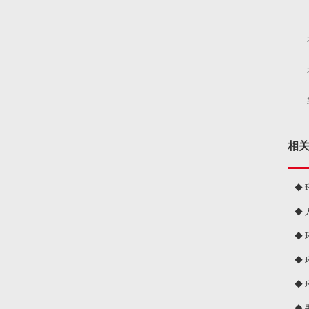
相
◆
◆
球
◆
◆
◆
◆