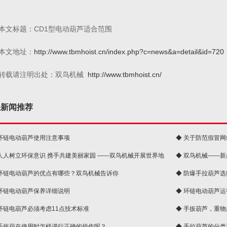
本文标题：CD1型电动葫芦适合范围
本文地址：
http://www.tbmhoist.cn/index.php?c=news&a=detail&id=720
转载请注明出处：双鸟机械
http://www.tbmhoist.cn/
关新闻推荐
 环链电动葫芦使用注意事项
◆ 关于防范假冒
 人人树立环保意识 携手共建美丽家园 ——双鸟机械开展世界地
◆ 双鸟机械——
 环链电动葫芦的优点有哪些？双鸟机械告诉你
◆ 防爆手拉葫芦
 环链电动葫芦保养详细说明
◆ 环链电动葫芦
 环链电葫芦必须考虑11点技术标准
◆ 手扳葫芦，重
 手扳葫在使用时怎样进行正确的操作呢？
◆ 手拉葫芦的分