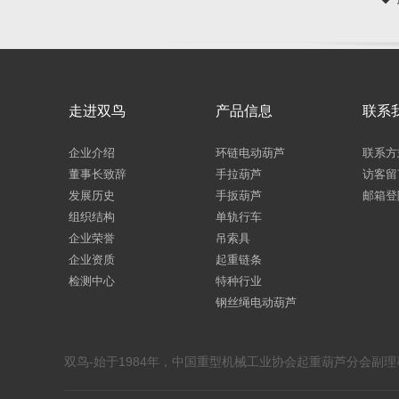
走进双鸟
产品信息
联系
企业介绍
环链电动葫芦
联系方
董事长致辞
手拉葫芦
访客留
发展历史
手扳葫芦
邮箱登
组织结构
单轨行车
企业荣誉
吊索具
企业资质
起重链条
检测中心
特种行业
钢丝绳电动葫芦
双鸟-始于1984年，中国重型机械工业协会起重葫芦分会副