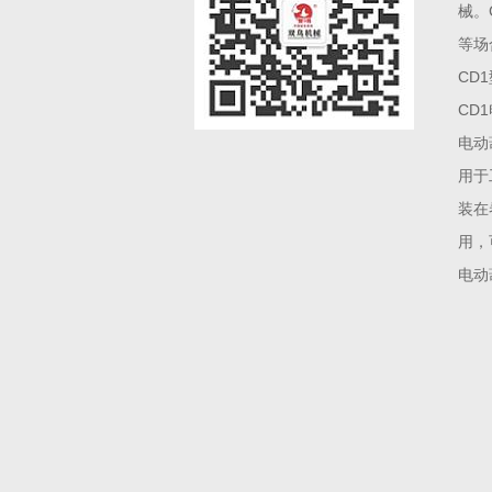
械。
等场
CD
CD
电动
用于
装在
用，
电动