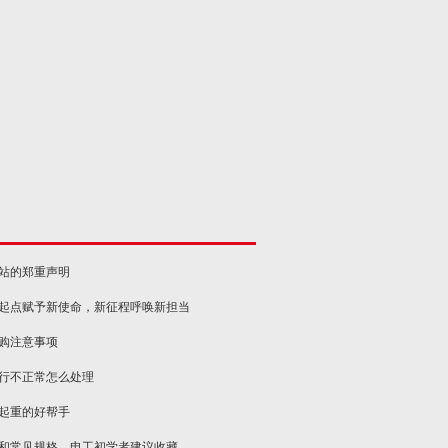
网站的郑重声明
新起点赋予新使命，新征程呼唤新担当
选购注意事项
运行不正常怎么处理
物起重的好帮手
类和常见规格，电工初学者建议收藏