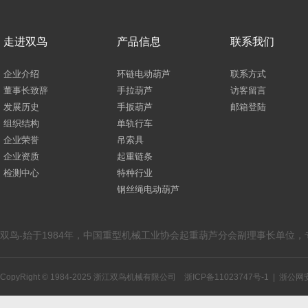
走进双鸟
产品信息
联系我们
企业介绍
环链电动葫芦
联系方式
董事长致辞
手拉葫芦
访客留言
发展历史
手扳葫芦
邮箱登陆
组织结构
单轨行车
企业荣誉
吊索具
企业资质
起重链条
检测中心
特种行业
钢丝绳电动葫芦
双鸟-始于1984年，中国重型机械工业协会起重葫芦分会副理事长单位
CopyRight © 1984-2025 浙江双鸟机械有限公司
浙ICP备11023747号-1
|
浙公网安备