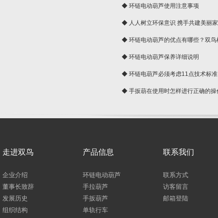
◆ 环链电动葫芦使用注意事项
◆ 人人树立环保意识 携手共建美丽
球
◆ 环链电动葫芦的优点有哪些？双鸟
◆ 环链电动葫芦保养详细说明
◆ 环链电葫芦必须考虑11点技术标准
◆ 手扳葫在使用时怎样进行正确的操
走进双鸟
产品信息
联系我们
企业介绍
环链电动葫芦
联系方式
董事长致辞
手拉葫芦
访客留言
发展历史
手扳葫芦
邮箱登陆
组织结构
单轨行车