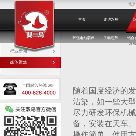
北京
媒体聚焦
首页
走进双鸟
环链电动葫芦
手动葫芦
铝合
企业新闻
发布
行业新闻
媒体聚焦
随着国度经济的发
沾染，如一些大型
尽力研发环保机械
备，安装在天车、
操作简单，使用方