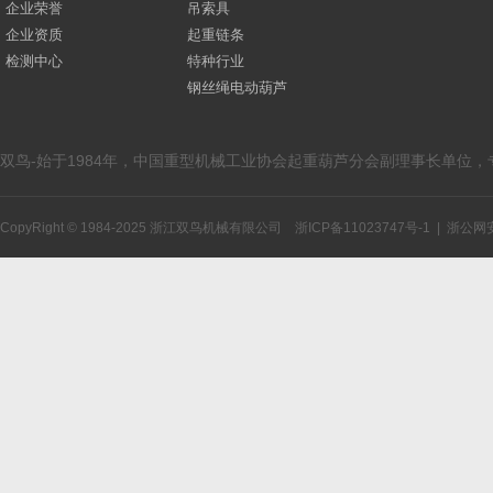
企业荣誉
吊索具
企业资质
起重链条
检测中心
特种行业
钢丝绳电动葫芦
双鸟-始于1984年，中国重型机械工业协会起重葫芦分会副理事长单位
CopyRight © 1984-2025 浙江双鸟机械有限公司
浙ICP备11023747号-1
|
浙公网安备