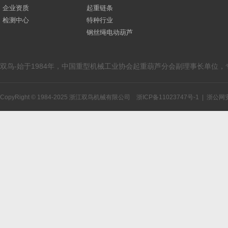
企业资质
起重链条
检测中心
特种行业
钢丝绳电动葫芦
双鸟-始于1984年，中国重型机械工业协会起重葫芦分会副理事长单位
CopyRight © 1984-2025 浙江双鸟机械有限公司
浙ICP备11023747号-1
|
浙公网安备