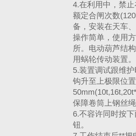
4.在利用中，禁
额定合闸次数(1
备，安装在天车、
操作简单，使用方
所。电动葫芦结构
用蜗轮传动装置。
5.装置调试跟维
钩升至上极限位置
50mm(10t,16
保障卷筒上钢丝绳*
6.不容许同时按
钮。
7.工作结束后*