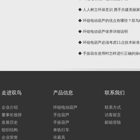
◆ 人人树立环保意识 携手共建美丽
球
◆ 环链电动葫芦的优点有哪些？双鸟
◆ 环链电动葫芦保养详细说明
◆ 环链电葫芦必须考虑11点技术标准
◆ 手扳葫在使用时怎样进行正确的操
走进双鸟
产品信息
联系我们
企业介绍
环链电动葫芦
联系方式
董事长致辞
手拉葫芦
访客留言
发展历史
手扳葫芦
邮箱登陆
组织结构
单轨行车
企业荣誉
吊索具