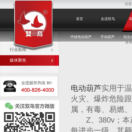
北京
媒体聚焦
首页
走进双鸟
环链电动葫芦
手动葫芦
铝合
企业新闻
发布
行业新闻
媒体聚焦
电动葫芦
实用于温
火灾、爆炸危险跟
属，有毒、易燃、
Z、380v；本
每进步一级，其额