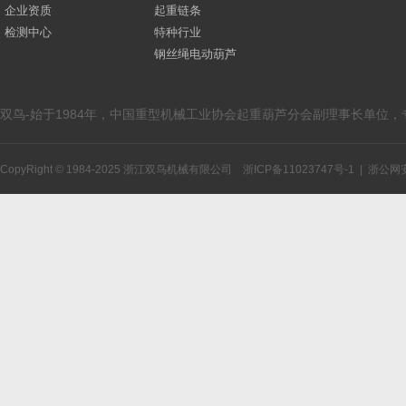
企业资质
起重链条
检测中心
特种行业
钢丝绳电动葫芦
双鸟-始于1984年，中国重型机械工业协会起重葫芦分会副理事长单位
CopyRight © 1984-2025 浙江双鸟机械有限公司
浙ICP备11023747号-1
|
浙公网安备