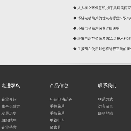
◆ 人人树立环保意识 携手共建美丽
球
◆ 环链电动葫芦的优点有哪些？双鸟
◆ 环链电动葫芦保养详细说明
◆ 环链电葫芦必须考虑11点技术标准
◆ 手扳葫在使用时怎样进行正确的操
走进双鸟
产品信息
联系我们
企业介绍
环链电动葫芦
联系方式
董事长致辞
手拉葫芦
访客留言
发展历史
手扳葫芦
邮箱登陆
组织结构
单轨行车
企业荣誉
吊索具