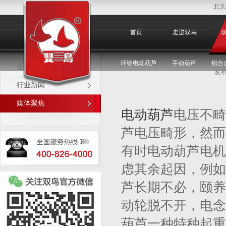
北京
媒体聚焦
首页
走进双鸟
环链电动葫芦
手动葫芦
铝合
企业新闻
发布
行业新闻
媒体聚焦
电动葫芦
电压不畸
芦电压畸形，然而
有时电动葫芦电机
虑其余起因，例如
芦长期不必，颐养
动轮脱不开，电念
葫芦一种特种起重