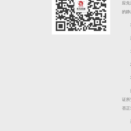
应先
的静
证所
否正