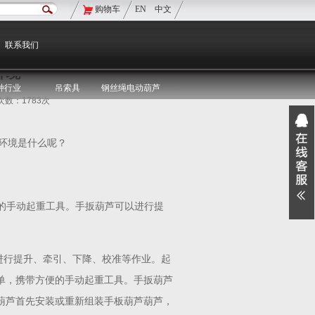
购物车
EN
中文
现在的位置：
双鸟首页
>
双鸟资讯
>
媒体聚焦
联系我们
环境
种行业
吊索具
钢丝绳电动葫芦
览次数：1783次
环境是什么呢？
的手动起重工具。手扳葫芦可以进行提
进行提升、牵引、下降、校准等作业。起
单，携带方便的手动起重工具。手扳葫芦
葫芦首先安装或重新组装手板葫芦葫芦，