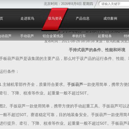
北京时间：
2026年8月6日 星期四
您
页
走进双鸟
双鸟资讯
产品信息
成功案例
手持式葫芦的条件、性能和
电动葫芦
手动葫芦
铝合金紧线器
单轨行车
起重链条
特
发布时间：2021-08-26 08:08:08 来源：双鸟机械 浏
手持式葫芦的条件、性能和环境
手板葫芦葫芦是该集团的主要产品，那么对于该产品的运行条件、性能、
运行条件：
1.主辅机零部件齐全，质量符合要求。
手扳葫芦
一款使用简单，携带方便
牵引、下降、校准等作业。起重量一般不超过50T。
图2。手扳葫芦一款使用简单，携带方便的手动起重工具。手扳葫芦可以
一般不超过50T。赛道稳定可靠，目的地装备安全。手扳葫芦一款使用简
进行提升、牵引、下降、校准等作业。起重量一般不超过50T。手板葫芦