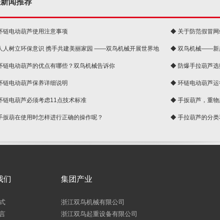
关新闻推荐
 环链电动葫芦使用注意事项
◆ 关于防范假冒
 人人树立环保意识 携手共建美丽家园 ——双鸟机械开展世界地
◆ 双鸟机械——
 环链电动葫芦的优点有哪些？双鸟机械告诉你
◆ 防爆手拉葫芦
 环链电动葫芦保养详细说明
◆ 环链电动葫芦
 环链电葫芦必须考虑11点技术标准
◆ 手扳葫芦，重
 手扳葫在使用时怎样进行正确的操作呢？
◆ 手拉葫芦的分
我们
集团产业
式
浙江双鸟机械有限公司
言
浙江双鸟起重设备有限公司