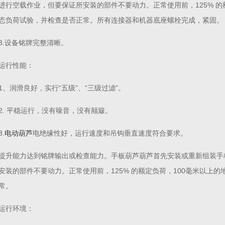
进行空载作业，但要保证所安装的部件不要动力。正常使用前，125% 的额
态负荷试验，并检查是否正常。所有连接器和机器底座螺栓完成，紧固。
3.设备铭牌完整清晰。
运行性能：
1、润滑良好，实行“五级”、“三级过滤”。
2. 平稳运行，没有噪音，没有颠簸。
3.
电动葫芦
电绝缘性好，运行速度和吊钩垂直速度符合要求。
提升能力达到铭牌输出或检查能力。手板葫芦葫芦首先安装或重新组装手
安装的部件不要动力。正常使用前，125% 的额定负荷，100毫米以上的
常。
运行环境：