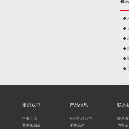
相
◆
◆
球
◆
◆
◆
◆
走进双鸟
产品信息
联系
企业介绍
环链电动葫芦
联系方
董事长致辞
手拉葫芦
访客留