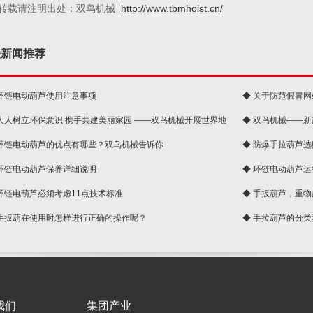
转载请注明出处：双鸟机械
http://www.tbmhoist.cn/
关新闻推荐
 环链电动葫芦使用注意事项
◆ 关于防范假冒
 人人树立环保意识 携手共建美丽家园 ——双鸟机械开展世界地
◆ 双鸟机械——
 环链电动葫芦的优点有哪些？双鸟机械告诉你
◆ 防爆手拉葫芦
 环链电动葫芦保养详细说明
◆ 环链电动葫芦
 环链电葫芦必须考虑11点技术标准
◆ 手扳葫芦，重
 手扳葫在使用时怎样进行正确的操作呢？
◆ 手拉葫芦的分
我们
集团产业