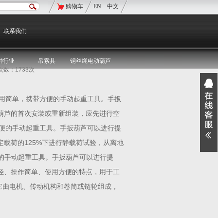
购物车
EN
中文
现在的位置：
双鸟首页
>
双鸟资讯
>
媒体聚焦
联系我们
种行业
吊索具
钢丝绳电动葫芦
览次数：1733次
用简单，携带方便的手动起重工具。手扳
葫芦的首次安装或重新组装，应先进行空
便的手动起重工具。手扳葫芦可以进行提
定载荷的125%下进行静载荷试验，从离地
便的手动起重工具。手扳葫芦可以进行提
轻、操作简单、使用方便的特点，用于工
米。它由电机、传动机构和卷筒或链轮组成，