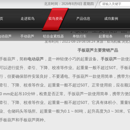
北京时间：
2026年8月6日 星期四
您
页
走进双鸟
双鸟资讯
产品信息
成功案例
手板葫芦主要营销产品
电动葫芦
手动葫芦
铝合金紧线器
单轨行车
起重链条
特
发布时间：2021-08-29 08:08:24 来源：双鸟机械 浏
手板葫芦主要营销产品
手板葫芦，简称
电动葫芦
，是一种轻便小巧的起重设备。
手扳葫芦
一款使
可以进行提升、牵引、下降、校准等作业。起重量一般不超过50T。手板
行，但要确保部件安装良好，不要通电。手扳葫芦一款使用简单，携带方
牵引、下降、校准等作业。起重量一般不超过50T。正常使用前，应在额
00 mm处起吊10分钟，检查是否正常。手扳葫芦一款使用简单，携带方
牵引、下降、校准等作业。起重量一般不超过50T。它具有体积小、重量
业、仓储码头等场所。起重量一般为0.1 ~ 80吨，起升高度为3 ~ 30
手板葫芦和手板葫芦两种。