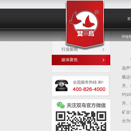
媒体聚焦
首
环链
企业新闻
行业新闻
媒体聚焦
葫芦
载运
升、
约1
升、
矿企
分为