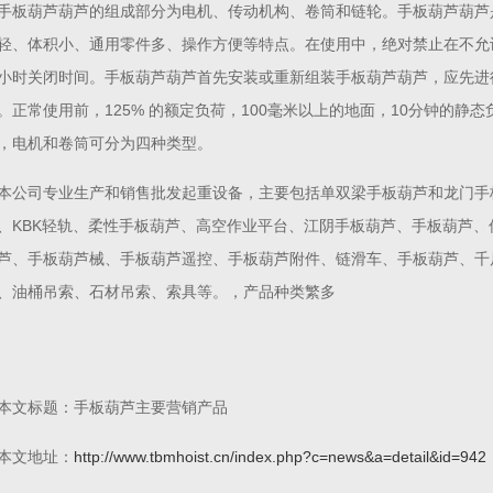
手板葫芦葫芦的组成部分为电机、传动机构、卷筒和链轮。手板葫芦葫芦
轻、体积小、通用零件多、操作方便等特点。在使用中，绝对禁止在不允
小时关闭时间。手板葫芦葫芦首先安装或重新组装手板葫芦葫芦，应先进
。正常使用前，125% 的额定负荷，100毫米以上的地面，10分钟的静
，电机和卷筒可分为四种类型。
本公司专业生产和销售批发起重设备，主要包括单双梁手板葫芦和龙门手
、KBK轻轨、柔性手板葫芦、高空作业平台、江阴手板葫芦、手板葫芦
芦、手板葫芦械、手板葫芦遥控、手板葫芦附件、链滑车、手板葫芦、千
、油桶吊索、石材吊索、索具等。，产品种类繁多
本文标题：手板葫芦主要营销产品
本文地址：
http://www.tbmhoist.cn/index.php?c=news&a=detail&id=942