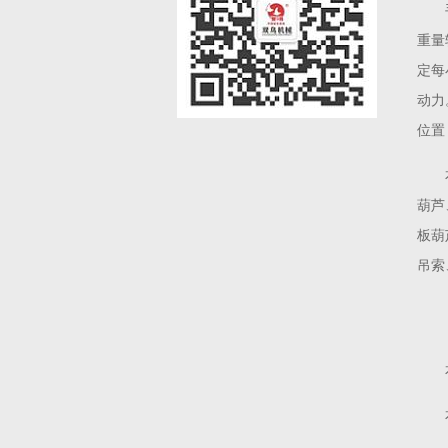
重量
定每
动力
位置
葫芦
板葫
吊索