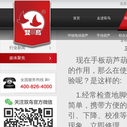
北京
媒体聚焦
首页
走进双鸟
环链电动葫芦
手动葫芦
铝合
企业新闻
发布
行业新闻
媒体聚焦
现在手板葫芦
的作用，那么在使
验呢？是这样的:
1.经常检查地
简单，携带方便的
引、下降、校准等
现象，立即修理。