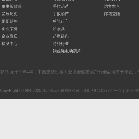
董事长致辞
手拉葫芦
访客留言
发展历史
手扳葫芦
邮箱登陆
组织结构
单轨行车
企业荣誉
吊索具
企业资质
起重链条
检测中心
特种行业
钢丝绳电动葫芦
双鸟-始于1984年，中国重型机械工业协会起重葫芦分会副理事长单位
CopyRight © 1984-2025 浙江双鸟机械有限公司
浙ICP备11023747号-1
|
浙公网安备