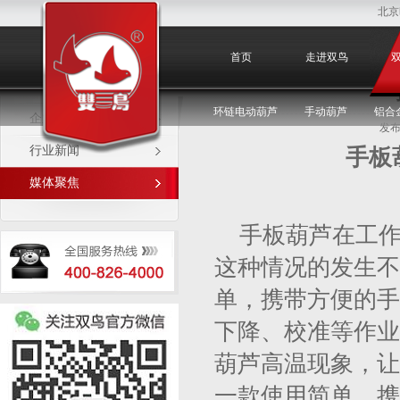
北京
媒体聚焦
首页
走进双鸟
环链电动葫芦
手动葫芦
铝合
企业新闻
发布
行业新闻
手板
媒体聚焦
手板葫芦在工
这种情况的发生不
单，携带方便的手
下降、校准等作业
葫芦高温现象，让
一款使用简单，携