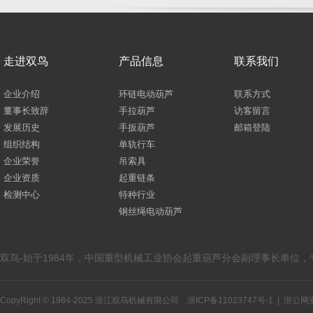
走进双鸟
产品信息
联系我们
企业介绍
环链电动葫芦
联系方式
董事长致辞
手拉葫芦
访客留言
发展历史
手扳葫芦
邮箱登陆
组织结构
单轨行车
企业荣誉
吊索具
企业资质
起重链条
检测中心
特种行业
钢丝绳电动葫芦
双鸟-始于1984年，中国重型机械工业协会起重葫芦分会副理事长单位
CopyRight © 1984-2025 浙江双鸟机械有限公司
浙ICP备11023747号-1
|
浙公网安备