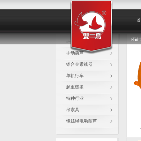
单轨行车
首
环链
环链电动葫芦
手动葫芦
铝合金紧线器
单轨行车
起重链条
特种行业
吊索具
钢丝绳电动葫芦