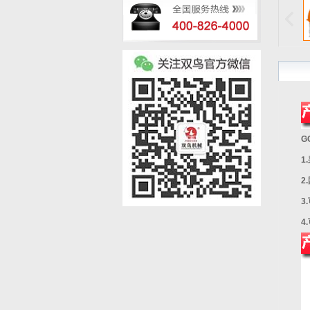
一
张
G
1
2
3
4