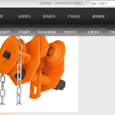
北京时间：
2026年8月7日 星期五
您
页
走进双鸟
双鸟资讯
产品信息
成功案例
常规
电动葫芦
手动葫芦
铝合金紧线器
单轨行车
起重链条
特