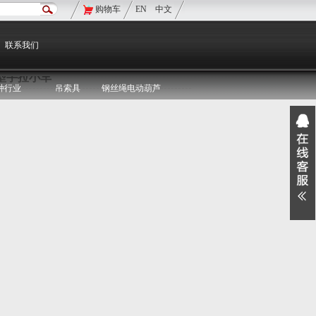
购物车
EN
中文
现在的位置：
双鸟首页
>
产品信息
>
单轨行车
联系我们
型手拉小车
种行业
吊索具
钢丝绳电动葫芦