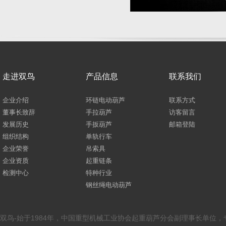
走进双鸟
产品信息
联系我们
企业介绍
环链电动葫芦
联系方式
董事长致辞
手拉葫芦
访客留言
发展历史
手扳葫芦
邮箱登陆
组织结构
单轨行车
企业荣誉
吊索具
企业资质
起重链条
检测中心
特种行业
钢丝绳电动葫芦
双鸟-始于1984年，中国重型机械工业协会起重葫芦分会副理事长单位