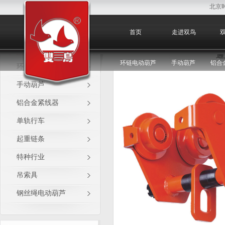
北京
单轨行车
首页
走进双鸟
通
环链电动葫芦
手动葫芦
铝合
环链电动葫芦
手动葫芦
铝合金紧线器
单轨行车
起重链条
特种行业
吊索具
钢丝绳电动葫芦